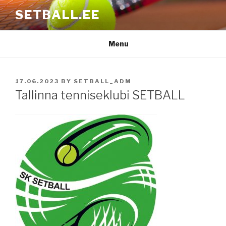
Skip
SETBALL.EE
to
content
Menu
POSTED
17.06.2023
BY
SETBALL_ADM
ON
Tallinna tenniseklubi SETBALL