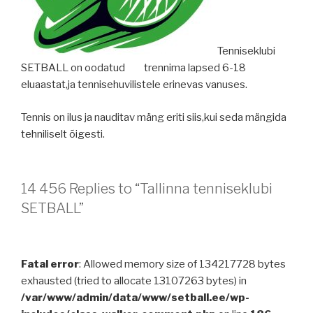
Tenniseklubi
SETBALL on oodatud trennima lapsed 6-18
eluaastat,ja tennisehuvilistele erinevas vanuses.
Tennis on ilus ja nauditav mäng eriti siis,kui seda mängida
tehniliselt õigesti.
14 456 Replies to “Tallinna tenniseklubi
SETBALL”
Fatal error
: Allowed memory size of 134217728 bytes
exhausted (tried to allocate 13107263 bytes) in
/var/www/admin/data/www/setball.ee/wp-