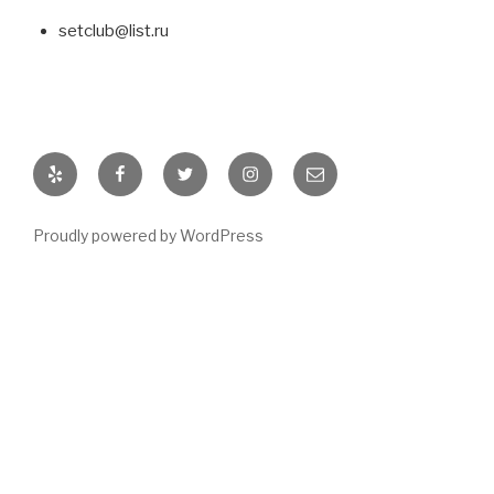
setclub@list.ru
Yelp
Facebook
Twitter
Instagram
E-
mail
Proudly powered by WordPress