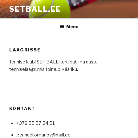
Skip
SETBALL.EE
to
content
Menu
LAAGRISSE
Tennise klubi SET BALL koraldab iga aasta
tenniselaagri,mis toimub Kääriku.
KONTAKT
+372 55 57 54 51
gennadi.organov@mail.ee